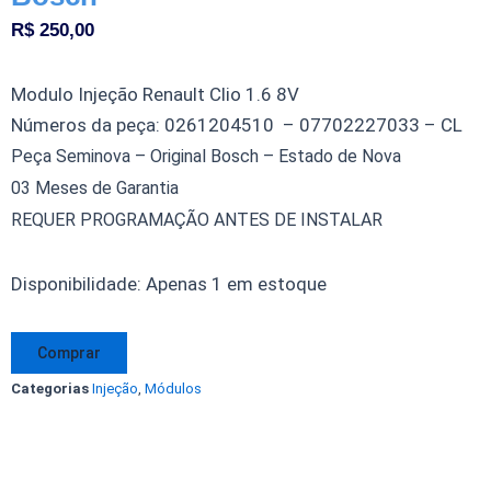
R$
250,00
Modulo Injeção Renault Clio 1.6 8V
Números da peça: 0261204510 – 07702227033 – CL
Peça Seminova – Original Bosch – Estado de Nova
03 Meses de Garantia
REQUER PROGRAMAÇÃO ANTES DE INSTALAR
Modulo
Disponibilidade:
Apenas 1 em estoque
Injeção
Renault
Comprar
Clio
Categorias
Injeção
,
Módulos
1.6
8V
0261204510