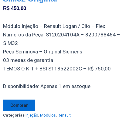
R$
450,00
Módulo Injeção – Renault Logan / Clio – Flex
Números da Peça: S120204104A – 8200788464 –
SIM32
Peça Seminova – Original Siemens
03 meses de garantia
TEMOS O KIT + BSI S118522002C – R$ 750,00
Modulo
Disponibilidade:
Apenas 1 em estoque
Injeção
Renault
Comprar
Logan
Categorias
Injeção
,
Módulos
,
Renault
Clio
Flex