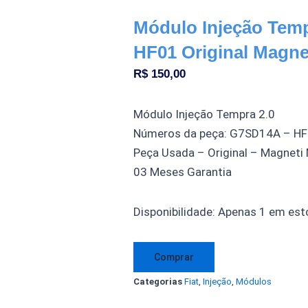
Módulo Injeção Tem
HF01 Original Magnet
R$
150,00
Módulo Injeção Tempra 2.0
Números da peça: G7SD14A – H
Peça Usada – Original – Magneti 
03 Meses Garantia
Módulo
Disponibilidade:
Apenas 1 em est
Injeção
Tempra
Comprar
2.0
Categorias
Fiat
,
Injeção
,
Módulos
G7SD14A
HF01