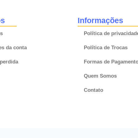
Original
Magneti
os
Informações
Marelli
s
Política de privacidad
quantidade
es da conta
Política de Trocas
perdida
Formas de Pagament
Quem Somos
Contato