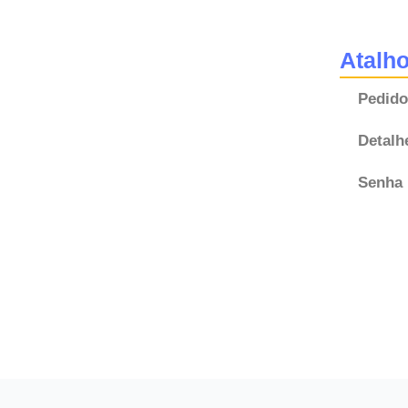
Atalh
Pedido
Detalh
Senha 