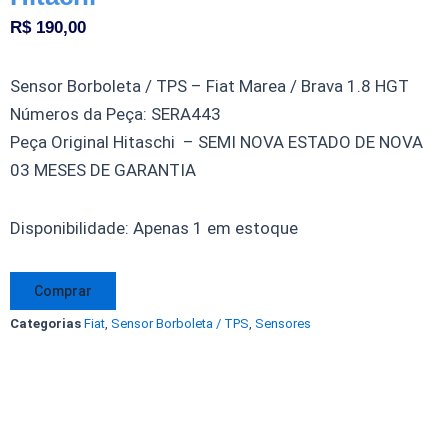
R$
190,00
Sensor Borboleta / TPS – Fiat Marea / Brava 1.8 HGT
Números da Peça: SERA443
Peça Original Hitaschi – SEMI NOVA ESTADO DE NOVA
03 MESES DE GARANTIA
Sensor
Disponibilidade:
Apenas 1 em estoque
Borboleta
TPS
Comprar
Fiat
Categorias
Fiat
,
Sensor Borboleta / TPS
,
Sensores
Marea
Brava
1.8
HGT