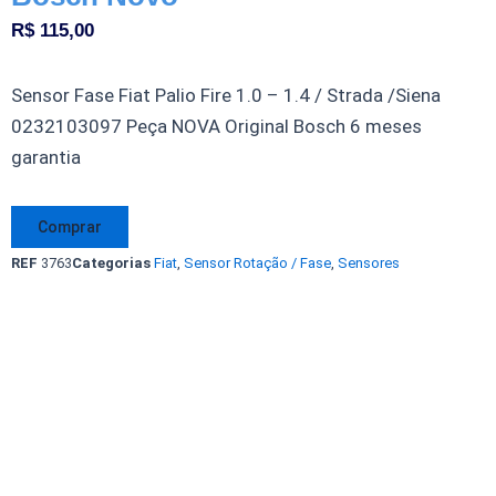
R$
115,00
Sensor Fase Fiat Palio Fire 1.0 – 1.4 / Strada /Siena
0232103097 Peça NOVA Original Bosch 6 meses
garantia
Sensor
Comprar
Fase
REF
3763
Categorias
Fiat
,
Sensor Rotação / Fase
,
Sensores
Fiat
Palio
Fire
Economy
Siena
Strada
0232103097