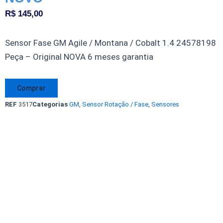
R$
145,00
Sensor Fase GM Agile / Montana / Cobalt 1.4 24578198
Peça – Original NOVA 6 meses garantia
Sensor
Comprar
Fase
REF
3517
Categorias
GM
,
Sensor Rotação / Fase
,
Sensores
GM
Agile
Montana
Cobalt
1.4
-
24578198
-