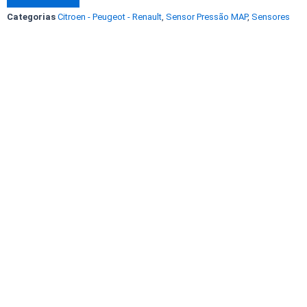
Logan
Categorias
Citroen - Peugeot - Renault
,
Sensor Pressão MAP
,
Sensores
1.0
Scenic
Megane
Sandero
Duster
1.6
8200719629
7700101762
5WK96814
Original
NOVO!
quantidade