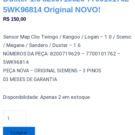
5WK96814 Original NOVO!
R$
150,00
Sensor Map Clio Twingo / Kangoo / Logan – 1.0 / Scenic
/ Megane / Sandero / Duster – 1.6
NÚMEROS DA PEÇA: 8200719629 – 7700101762 –
5WK96814
PEÇA NOVA – ORIGINAL SIEMENS – 3 PINOS
03 MESES DE GARANTIA
Sensor
Disponibilidade:
Apenas 2 em estoque
Map
Clio
Twingo
Kangoo
Comprar