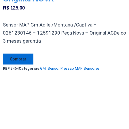
R$
125,00
Sensor MAP Gm Agile /Montana /Captiva –
0261230146 – 12591290 Peça Nova – Original ACDelco
3 meses garantia
Sensor
Comprar
MAP
REF
3464
Categorias
GM
,
Sensor Pressão MAP
,
Sensores
GM
Agile
/
Montana
/
Captiva
-