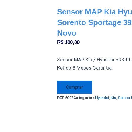
Sensor MAP Kia Hyun
Sorento Sportage 39
Novo
R$
100,00
Sensor MAP Kia / Hyundai 39300-
Kefico 3 Meses Garantia
Sensor
Comprar
MAP
REF
5007
Categorias
Hyundai
,
Kia
,
Sensor 
Kia
Hyundai
Elantra
Ix35