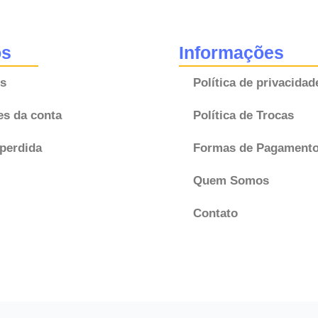
Sorento
Sportage
39300-
os
Informações
2B000
s
Política de privacidad
Original
Novo
es da conta
Política de Trocas
quantidade
perdida
Formas de Pagament
Quem Somos
Contato