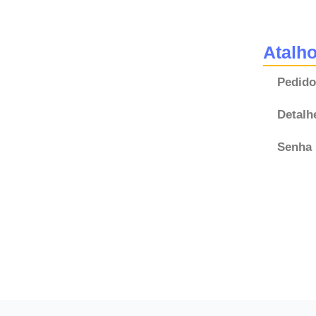
Atalh
Pedido
Detalh
Senha 