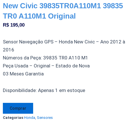
New Civic 39835TR0A110M1 39835
TR0 A110M1 Original
R$
195,00
Sensor Navegação GPS – Honda New Civic – Ano 2012 à
2016
Números da Peça: 39835 TR0 A110 M1
Peça Usada – Original – Estado de Nova
03 Meses Garantia
Sensor
Disponibilidade:
Apenas 1 em estoque
Navegação
GPS
Comprar
Honda
Categorias
Honda
,
Sensores
New