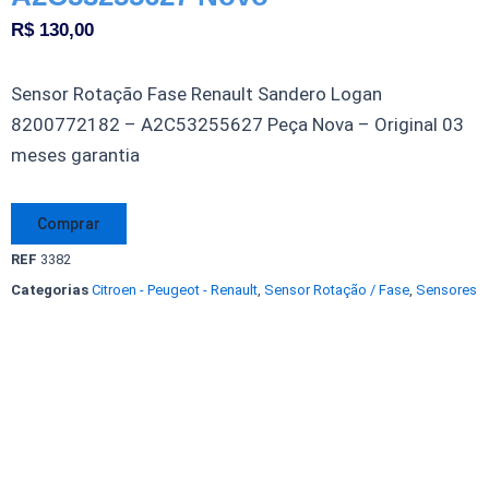
R$
130,00
Sensor Rotação Fase Renault Sandero Logan
8200772182 – A2C53255627 Peça Nova – Original 03
meses garantia
Sensor
Comprar
Rotação
REF
3382
Fase
Categorias
Citroen - Peugeot - Renault
,
Sensor Rotação / Fase
,
Sensores
Renault
Sandero
Logan
8200772182
A2C53255627
Novo