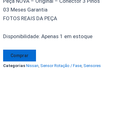
Peça NOVA – Original – Conector 3 Pinos
03 Meses Garantia
FOTOS REAIS DA PEÇA
Sensor
Disponibilidade:
Apenas 1 em estoque
Rotação
Fase
Comprar
Tiida
Categorias
Nissan
,
Sensor Rotação / Fase
,
Sensores
1.8
Sentra
2.0
Livina
1.6
1.8
S119702
PPA