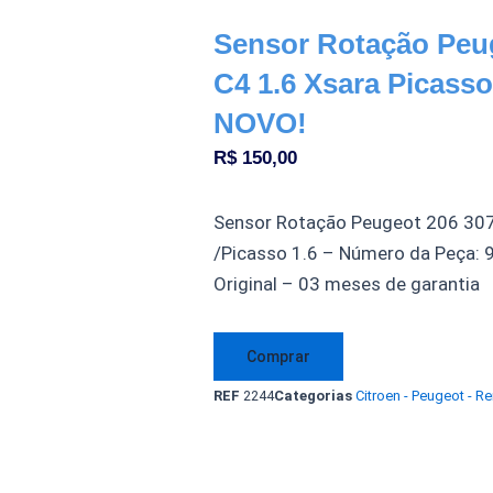
Sensor Rotação Peug
C4 1.6 Xsara Picasso
NOVO!
R$
150,00
Sensor Rotação Peugeot 206 307 
/Picasso 1.6 – Número da Peça:
Original – 03 meses de garantia
Sensor
Comprar
Rotação
REF
2244
Categorias
Citroen - Peugeot - Re
Peugeot
206
307