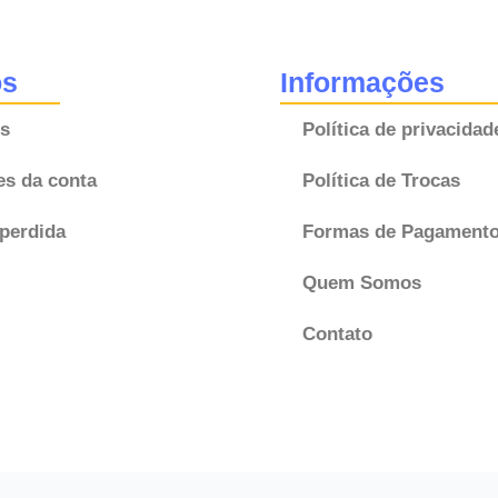
1.6
C3
C4
os
Informações
1.6
s
Política de privacidad
Xsara
Picasso
es da conta
Política de Trocas
1.6
9639999980
perdida
Formas de Pagament
NOVO!
Quem Somos
quantidade
Contato