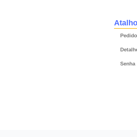
Atalh
Pedido
Detalh
Senha 