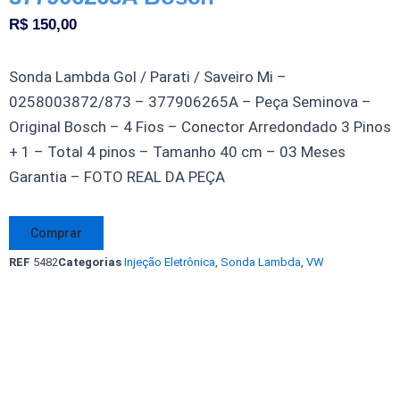
R$
150,00
Sonda Lambda Gol / Parati / Saveiro Mi –
0258003872/873 – 377906265A – Peça Seminova –
Original Bosch – 4 Fios – Conector Arredondado 3 Pinos
+ 1 – Total 4 pinos – Tamanho 40 cm – 03 Meses
Garantia – FOTO REAL DA PEÇA
Sonda
Comprar
Lambda
REF
5482
Categorias
Injeção Eletrônica
,
Sonda Lambda
,
VW
Gol
Parati
Saveiro
Mi
0258003872/873