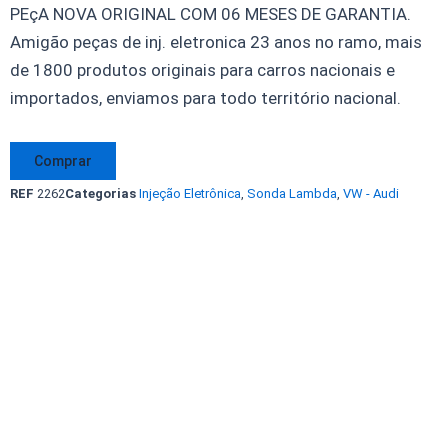
PEçA NOVA ORIGINAL COM 06 MESES DE GARANTIA.
Amigão peças de inj. eletronica 23 anos no ramo, mais
de 1800 produtos originais para carros nacionais e
importados, enviamos para todo território nacional.
Sonda
Comprar
Lambda
REF
2262
Categorias
Injeção Eletrônica
,
Sonda Lambda
,
VW - Audi
Golf
066906262
quantidade