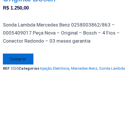
R$
1.250,00
Sonda Lambda Mercedes Benz 0258003862/863 –
0005409017 Peça Nova – Original – Bosch – 4 Fios –
Conector Redondo – 03 meses garantia
Sonda
Comprar
Lambda
REF
3535
Categorias
Injeção Eletrônica
,
Mercedes-Benz
,
Sonda Lambda
Mercedes
Benz
0258003862/863
0005409017
Original
Bosch
quantidade