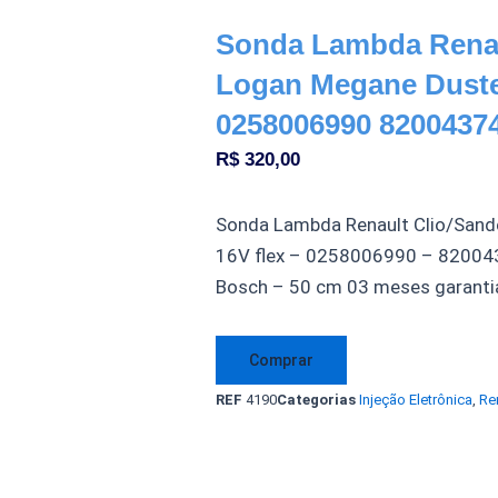
Sonda Lambda Renau
Logan Megane Duster
0258006990 8200437
R$
320,00
Sonda Lambda Renault Clio/Sand
16V flex – 0258006990 – 820043
Bosch – 50 cm 03 meses garanti
Sonda
Comprar
Lambda
REF
4190
Categorias
Injeção Eletrônica
,
Re
Renault
Clio
Sandelo