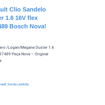
lt Clio Sandelo
 1.6 16V flex
489 Bosch Nova!
ero /Logan/Megane Duster 1.6
7489 Peça Nova – Original
a
nault
,
Sonda Lambda