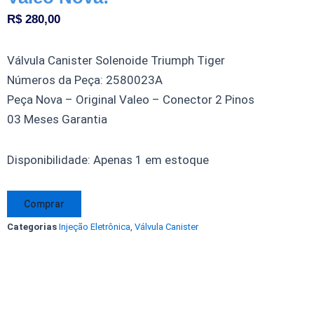
R$
280,00
Válvula Canister Solenoide Triumph Tiger
Números da Peça: 2580023A
Peça Nova – Original Valeo – Conector 2 Pinos
03 Meses Garantia
Válvula
Disponibilidade:
Apenas 1 em estoque
Canister
Solenoide
Comprar
Triumph
Categorias
Injeção Eletrônica
,
Válvula Canister
Tiger
2580023A
Original
Valeo