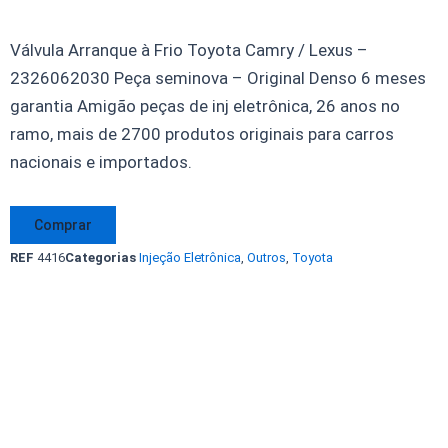
Válvula Arranque à Frio Toyota Camry / Lexus –
2326062030 Peça seminova – Original Denso 6 meses
garantia Amigão peças de inj eletrônica, 26 anos no
ramo, mais de 2700 produtos originais para carros
nacionais e importados.
Válvula
Comprar
Frio
REF
4416
Categorias
Injeção Eletrônica
,
Outros
,
Toyota
Toyota
Camry
/
Lexus
-
2326062030
-